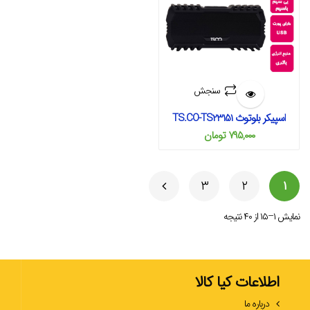
سنجش
اسپیکر بلوتوث TS.CO-TS23151
۷۹۵,۰۰۰
تومان
۳
۲
۱
نمایش ۱–۱۵ از ۴۰ نتیجه
اطلاعات کیا کالا
درباره ما