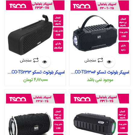
سنجش
سنجش
اسپیکر بلوتوث تسکو TS.CO-TS23006
اسپیکر بلوتوث تسکو TS.CO-TS2313
موجود نمی‌ باشد
۴,۸۲۰,۰۰۰
تومان