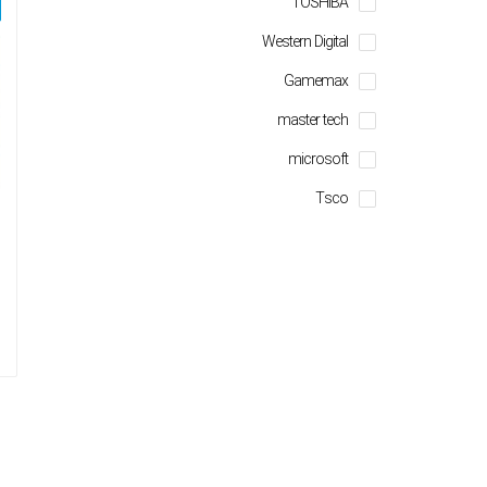
TOSHIBA
Western Digital
Gamemax
master tech
microsoft
Tsco