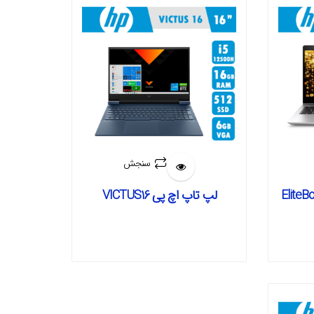
سنجش
لپ تاپ اچ پی VICTUS16