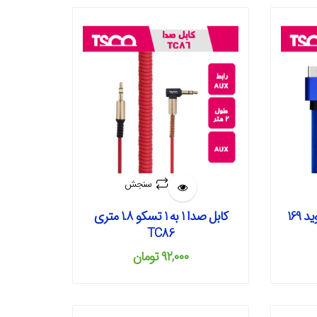
سنجش
کابل صدا 1 به 1 تسکو 1.8 متری
TC86
۹۲,۰۰۰
تومان