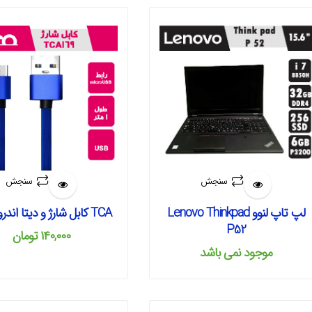
سنجش
سنجش
TCA کابل شارژ و دیتا اندروید 169
لپ تاپ لنوو Lenovo Thinkpad
P52
۱۴۰,۰۰۰
تومان
موجود نمی‌ باشد