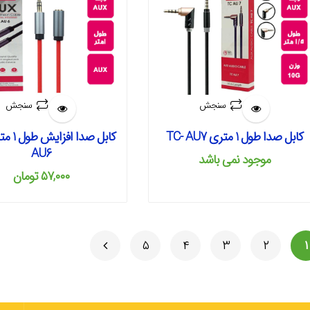
سنجش
سنجش
کابل صدا طول 1 متری TC- AU7
AU6
موجود نمی‌ باشد
۵۷,۰۰۰
تومان
۵
۴
۳
۲
۱