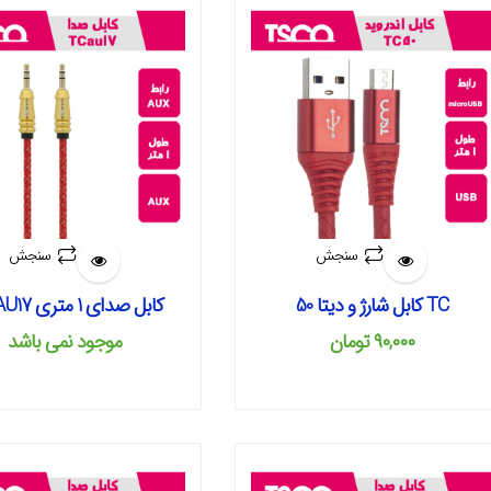
سنجش
سنجش
TC کابل شارژ و دیتا 50
کابل صدای 1 متری TC AU17
۹۰,۰۰۰
تومان
موجود نمی‌ باشد