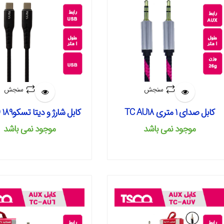
سنجش
سنجش
کابل صدای 1 متری TC AU18
کابل شارژ و دیتا تسکوTCPD 189
موجود نمی‌ باشد
موجود نمی‌ باشد