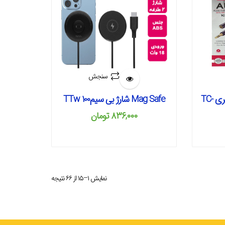
سنجش
کابل صدا افزایش طول 1 متری TC-
Mag Safe شارژ بی سیمTTw 100
۸۳۶,۰۰۰
تومان
نمایش ۱–۱۵ از ۶۶ نتیجه