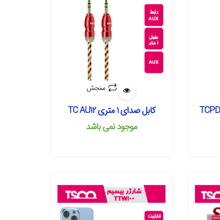
سنجش
کابل صدای 1 متری TC AU12
موجود نمی‌ باشد