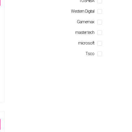
TOSHIBA
Western Digital
Gamemax
master tech
microsoft
Tsco