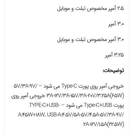
۲.۵ آمپر مخصوص تبلت و موبایل
۳.۰ آمپر
۳.۰ آمپر مخصوص تبلت و موبایل
۳.۲۵ آمپر
توضیحات:
خروجی آمپر روی پورت Type-C می شود – ۵V/۳A-۹V/
۳A-۱۲V/۳A-۱۵V/۳A-۲۰V/۳.۲۵A(۶۵W) خروجی آمپر روی
پورت Type-C+USB می شود – TYPE-C+USB-
A:۴۵W+۱۸W, USB-A:۴.۵V/۵A-۵V/۴.۵A-۵V/۳A-۹V/
۲A-۱۲V/۱.۵A(۲۲.۵W)