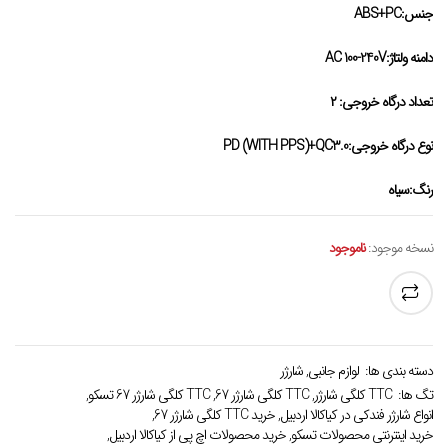
جنس:ABS+PC
دامنه ولتاژ:AC 100-240V
تعداد درگاه خروجی: ۲
نوع درگاه خروجی:PD (WITH PPS)+QC3.0
رنگ:سیاه
نسخه موجود:
ناموجود
دسته بندی ها:
لوازم جانبی
,
شارژر
تگ ها:
TTC کلگی شارژر
,
TTC کلگی شارژر 67
,
TTC کلگی شارژر 67 تسکو
,
انواع شارژر فندکی در کیاکالا اردبیل
,
خرید TTC کلگی شارژر 67
,
خرید اینترنتی محصولات تسکو
,
خرید محصولات اچ پی از کیاکالا اردبیل
,