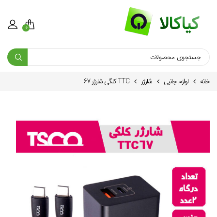
0
خانه
لوازم جانبی
شارژر
TTC کلگی شارژر 67