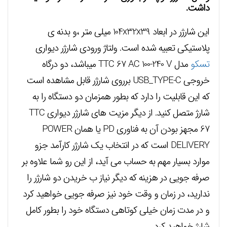
داشت.
این شارژر در ابعاد 104x32x39 میلی متر ،و بدنه ی
پلاستیکی تعبیه شده است. ولتاژ ورودی شارژر دیواری
تسکو
مدل TTC 67 AC 100-240 V میباشد، دو درگاه
خروجی USB_TYPE-C برروی شارژر قابل مشاهده است
که این قابلیت را دارد که بطور همزمان دو دستگاه را به
شارژ متصل کنید. از دیگر مزیت های شارژر دیواری TTC
67 مجهز بودن آن به فناوری PD یا همان POWER
DELIVERY است که در انتخاب یک شارژر کارآمد جزو
موارد بسیار مهم به حساب می آید، از این رو شما علاوه بر
صرفه جویی در هزینه که دیگر نیاز ب خریدن دو شارژر را
ندارید، در زمان و وقت خود نیز صرفه جویی خواهید کرد
و در مدت زمان خیلی کوتاهی دستگاه خود را بطور کامل
شارژ خواهید کرد.