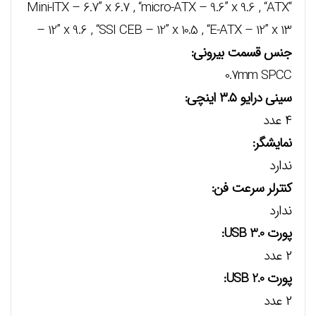
“Mini-ITX – 6.7” x 6.7 , “micro-ATX – 9.6” x 9.6 , “ATX
– 12” x 9.6 , “SSI CEB – 12” x 10.5 , “E-ATX – 12” x 13
جنس قسمت بيروني:
0.7mm SPCC
سيني درايو ۳.۵ اينچي:
۴ عدد
نمايشگر:
ندارد
کنترلر سرعت فن:
ندارد
پورت USB 3.0:
۲ عدد
پورت USB 2.0:
۲ عدد