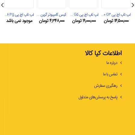
لپ تاپ اچ پی probook 650 G3
لپ تاپ اچ پی Elitebook 745 G5
کیس کامپیوتر گرین مدل surena z5
لپ تاپ اچ پی Zbook G3 15/i7/16/256/2g
۱۴,۵۰۰,۰۰۰
تومان
۱۹,۰۰۰,۰۰۰
تومان
۴,۳۴۸,۰۰۰
تومان
موجود نمی‌ باشد
اطلاعات کیا کالا
درباره ما
تماس با ما
رهگیری سفارش
پاسخ به پرسش‌های متداول