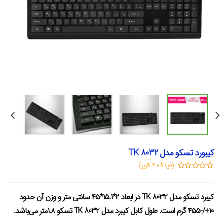
کیبورد تسکو مدل TK 8032
(دیدگاه
۲
کاربر)
کیبرد تسکو مدل TK ۸۰۳۲ در ابعاد ۲*۱۵.۱*۴۵ سانتی متر و وزن آن حدود
۱۰+/-۴۵۵ گرم است. طول کابل کیبرد مدل TK 8032 تسکو ۱.۸متر می‌باشد.