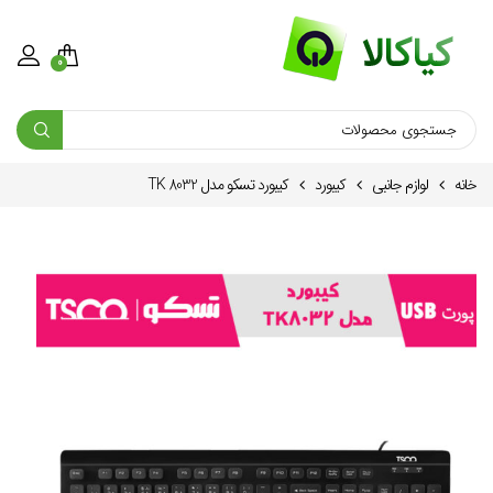
0
خانه
لوازم جانبی
کیبورد
کیبورد تسکو مدل TK 8032