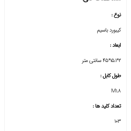
نوع :
کیبورد باسیم
ابعاد :
۲*۱۵.۱*۴۵ سانتی متر
طول کابل :
M1.8
تعداد کلید ها :
۱۰۳