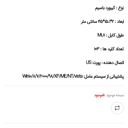
نوع : کیبورد باسیم
ابعاد : ۲*۱۵.۱*۴۵ سانتی متر
طول کابل : M1.8
تعداد کلید ها : ۱۰۳
اتصال دهنده : پورت US
پشتیبانی از سیستم عامل: Win10/8/7/2000/98/XP/ME/NT/vista
نسخه موجود:
ناموجود