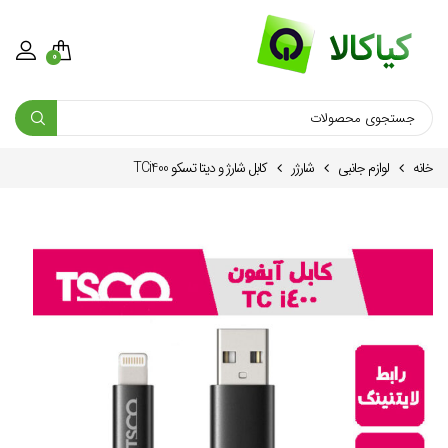
0
خانه
لوازم جانبی
شارژر
کابل شارژ و دیتا تسکو TCi400