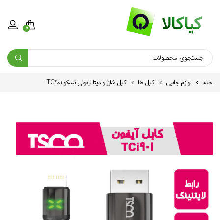
0
خانه
لوازم جانبی
کابل ها
کابل شارژ و دیتا ایفونی تسکو TCI901