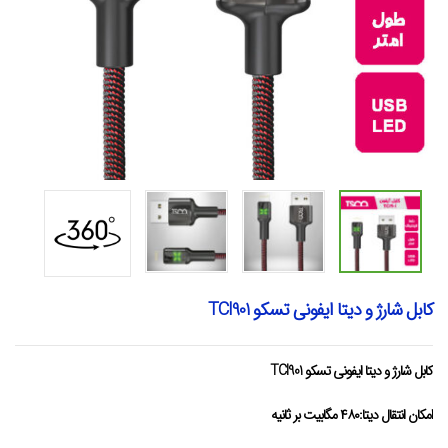
کابل شارژ و دیتا ایفونی تسکو TCI901
کابل شارژ و دیتا ایفونی تسکو TCI901
امکان انتقال دیتا:۴۸۰ مگابیت بر ثانیه