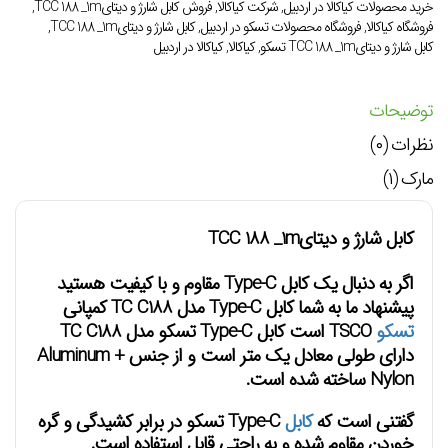
خرید محصولات کیاکالا در اردبیل
,
شرکت کیاکالا
,
فروش کابل شارژ و دیتایTCC 188 _1m
,
فروشگاه کیاکالا
,
فروشگاه محصولات تسکو در اردبیل
,
کابل شارژ و دیتایTCC 188 _1m
,
کابل شارژ و دیتایTCC 188 _1m تسکو
,
کیاکالا
,
کیاکالا در اردبیل
توضیحات
نظرات (۰)
مارک (۱)
کابل شارژ و دیتایTCC 188 _1m
اگر به دنبال یک کابل Type-C مقاوم و با کیفیت هستید
پیشنهاد ما به شما کابل Type-C مدل TC C188 کمپانی
تسکو
TSCO است کابل Type-C تسکو مدل TC C188
دارای طولی معادل یک متر است و از جنس Aluminum +
Nylon ساخته شده است.
گفتنی است که
کابل
Type-C تسکو در برابر کشیدگی و گره
خوردن مقاوم شده و به راحتی قابل استفاده است.