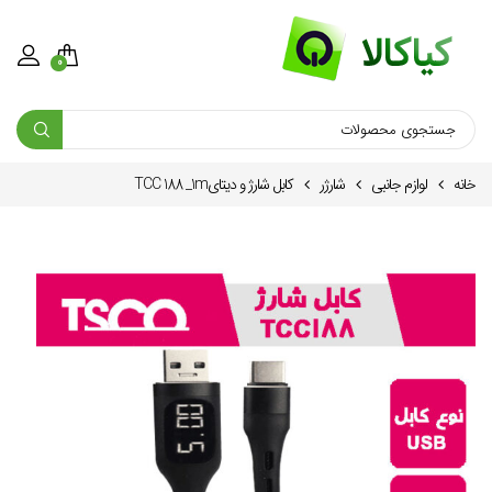
0
خانه
لوازم جانبی
شارژر
کابل شارژ و دیتایTCC 188 _1m