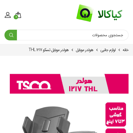
0
خانه
لوازم جانبی
هولدر موبایل
هولدر موبایل تسکو THL 1217