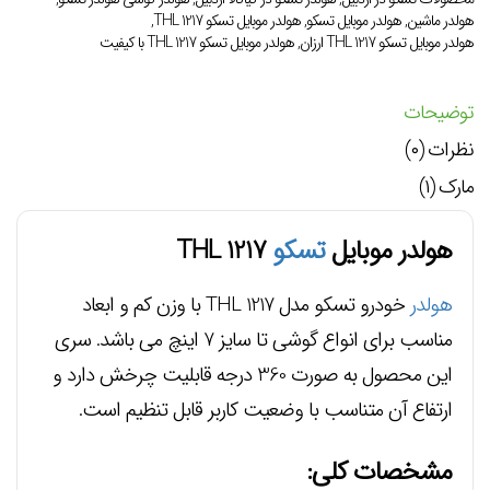
هولدر ماشین
,
هولدر موبایل تسکو
,
هولدر موبایل تسکو THL 1217
,
هولدر موبایل تسکو THL 1217 ارزان
,
هولدر موبایل تسکو THL 1217 با کیفیت
توضیحات
نظرات (۰)
مارک (۱)
هولدر موبایل
تسکو
THL 1217
هولدر
خودرو تسکو مدل THL 1217 با وزن کم و ابعاد
مناسب برای انواع گوشی تا سایز 7 اینچ می باشد. سری
این محصول به صورت 360 درجه قابلیت چرخش دارد و
ارتفاع آن متناسب با وضعیت کاربر قابل تنظیم است.
مشخصات کلی: