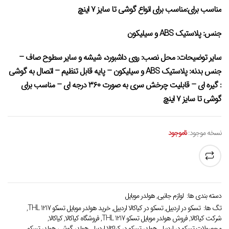
مناسب برای:مناسب برای انواع گوشی تا سایز ۷ اینچ
جنس: پلاستیک ABS و سیلیکون
سایر توضیحات: محل نصب: روی داشبورد، شیشه و سایر سطوح صاف –
جنس بدنه: پلاستیک ABS و سیلیکون – پایه قابل تنظیم – اتصال به گوشی
: گیره ای – قابلیت چرخش سری به صورت ۳۶۰ درجه ای – مناسب برای
گوشی تا سایز ۷ اینچ
نسخه موجود:
ناموجود
دسته بندی ها:
لوازم جانبی
,
هولدر موبایل
تگ ها:
تسکو در اردبیل
,
تسکو در کیاکالا اردبیل
,
خرید هولدر موبایل تسکو THL 1217
,
شرکت کیاکالا
,
فروش هولدر موبایل تسکو THL 1217
,
فروشگاه کیاکالا
,
کیاکالا
,
محصولات تسکو در اردبیل
,
هولدر تسکو در کیاکالا اردبیل
,
هولدر گوشی هولدر تسکو
,