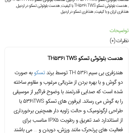
,
هدست بلوتوثی تسکو TH5361 TWS با کیفیت
,
هدست بلوتوثی تسکو در اردبیل
,
هنذفری ارزان و با کیفیت
,
هنذفری تسکو در اردبیل
توضیحات
نظرات (۰)
هدست بلوتوثی تسکو TH5361 TWS
هندزفری بی سیم TH 5361 توسط برند
تسکو
به صورت
دو گوش و با بهره بردن از متریالی مرغوب و مقاوم ساخته
شده است که صدایی قدرتمند با وضوح فراگیر از موسیقی
را به گوش می رساند. ایرفون های تسکو ۵۳۶۱TWS با
طراحی ارگونومیک و حالت زاویه دار همچنین برخورداری
از استاندارد ضد تعریق و رطوبت IPX5 مناسب برای
فعالیت های پرتحرک مانند ورزش، دویدن و … می باشند