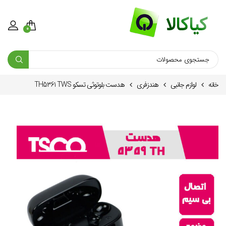
0
خانه
لوازم جانبی
هندزفری
هدست بلوتوثی تسکو TH5361 TWS