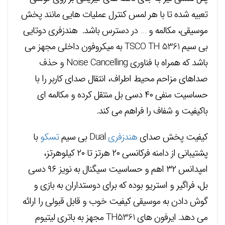
تعبیه شده تا با هر لمس کنترل عملیات هایی مانند پخش
موسیقی، مکالمه و … در دسترس باشد. هندزفری دوتایی
بی سیم TSCO TH 5361 به میکروفون داخلی مجهز می
باشد که همراه با فناوری Noise Cancelling و حذف
صداهای مزاحم محیط اطراف، انتقال صدای کاربر را با
حساسیت منفی ۴۰ دسی بل منتقل کرده و مکالمه ای
باکیفیت و شفاف را فراهم می کند.
کیفیت پخش صدای
هندزفری
Dual بی سیم
تسکو
با
پشتیبانی از دامنه فرکانسی ۲۰ هرتز تا ۲۰ کیلوهرتز،
امپدانس ۳۲ اهم و حساسیت سیگنال به نویز ۹۶ دسی
بل، فراگیر و استریو بوده که برای دوستداران به بازی و
گوش دادن به موسیقی کیفیت خوب و قابل قبولی را ارائه
می دهد. ایرفون های TH5361 مجهز به باتری لیتیوم