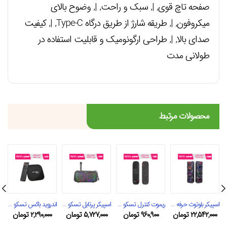
صفحه تاچ قوی, |, سبک و راحت, |, وضوح بالای
میکروفون, |, طریقه شارژ از طریق درگاه Type-C, |, کیفیت
صدای بالا, |, طراحی ارگونومیک و قابلیت استفاده در
طولانی مدت
محصولات مرتبط
اسپیکر بلوتوث حرفه ای تسکو مدل TS 2095
ریموت کنترل تسکو مدل TRC 191
اسپیکر پرتابل تسکو مدل TS 23460
اندروید باکس تسکو مدل تب TAB 100
۲۲,۵۴۲,۰۰۰
تومان
۹۶۰,۹۰۰
تومان
۵,۷۲۷,۰۰۰
تومان
۲,۲۹۰,۰۰۰
تومان