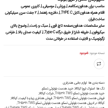
مناسب برای هدفون:مکالمه, |, ورزش, |, موسیقی, |, کاربری عمومی
اقلام همراه هدفون:کابل TYPE C, |, دفترچه راهنما, |, ۲ جفت سری سیلیکونی
ساخت:ایران
سایر مشخصات هدفون:صفحه تاچ قوی, |, سبک و راحت, |, وضوح بالای
میکروفون, |, طریقه شارژ از طریق درگاه Type-C, |, کیفیت صدای بالا, |, طراحی
ارگونومیک و قابلیت استفاده در طولانی مدت
نسخه موجود:
ناموجود
دسته بندی ها:
لوازم جانبی
,
هندزفری
تگ ها:
استوک اروپا کیاکالا
,
خرید هدست بلوتوثی تسکو
,
خرید هدست بلوتوثی تسکو TH5361 TWS
,
شرکت کیاکالا
,
فروش هدست بلوتوثی تسکو TH5361 TWS
,
فروش هنذفری زیبا و با کیفیت
,
کیاکالا
,
کیاکالا در ادریبل
,
هدست بلوتوثی تسکو
,
هدست بلوتوثی تسکو TH5361 TWS
,
هدست بلوتوثی تسکو TH5361 TWS اردبیل
,
هدست بلوتوثی تسکو TH5361 TWS ارزان