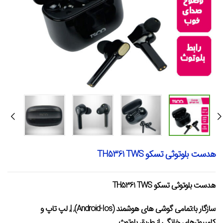
هدست بلوتوثی تسکو TH5361 TWS
هدست بلوتوثی تسکو TH5361 TWS
سازگار با:تمامی گوشی های هوشمند (Android-Ios), |, لپ تاپ و
کامپیوترهای خانگی از طریق بلوتوث