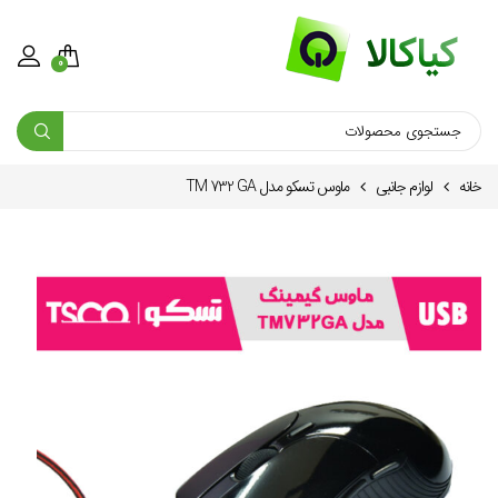
0
خانه
لوازم جانبی
ماوس تسکو مدل TM 732 GA