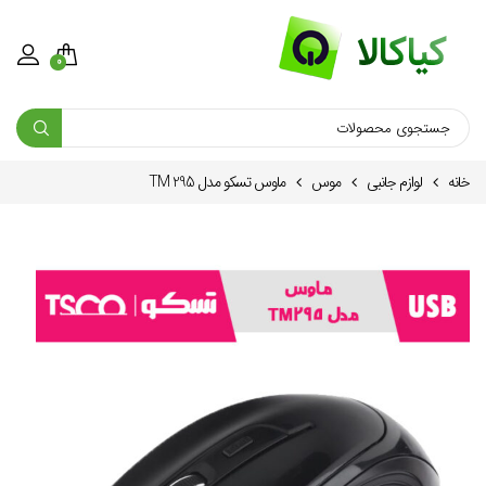
0
خانه
لوازم جانبی
موس
ماوس تسکو مدل TM 295