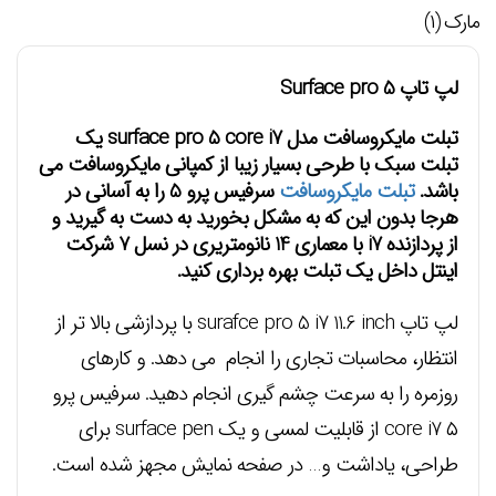
مارک (۱)
لپ تاپ Surface pro 5
تبلت مایکروسافت مدل surface pro 5 core i7 یک
تبلت سبک با طرحی بسیار زیبا از کمپانی مایکروسافت می
باشد.
تبلت مایکروسافت
سرفیس پرو 5 را به آسانی در
هرجا بدون این که به مشکل بخورید به دست به گیرید و
از پردازنده i7 با معماری 14 نانومتریری در نسل 7 شرکت
اینتل داخل یک تبلت بهره برداری کنید.
لپ تاپ surafce pro 5 i7 11.6 inch با پردازشی بالا تر از
انتظار، محاسبات تجاری را انجام می دهد. و کارهای
روزمره را به سرعت چشم گیری انجام دهید. سرفیس پرو
۵ core i7 از قابلیت لمسی و یک surface pen برای
طراحی، یاداشت و… در صفحه نمایش مجهز شده است.