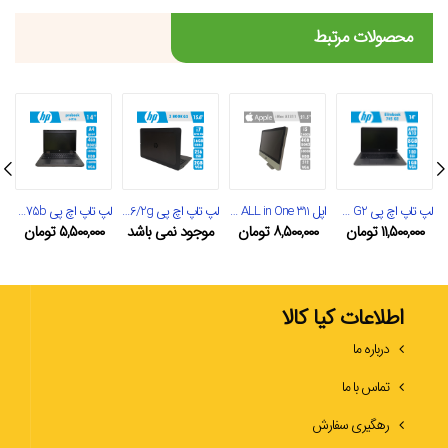
محصولات مرتبط
لپ تاپ اچ پی Elitebook 745 G2
اپل Imac ALL in One 311
لپ تاپ اچ پی Zbook G3 15/i7/16/256/2g
لپ تاپ اچ پی probook 6475b
۱۱,۵۰۰,۰۰۰
تومان
۸,۵۰۰,۰۰۰
تومان
موجود نمی‌ باشد
۵,۵۰۰,۰۰۰
تومان
اطلاعات کیا کالا
درباره ما
تماس با ما
رهگیری سفارش