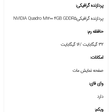
پردازنده گرافیکی:
پردازنده گرافیکیNVIDIA Quadro M1200 4GB GDDR5
حافظه رم:
۳۲ گیگابایت /۱۶ گیگابایت
امکانات:
صفحه نمايش مات
وای فای:
دارد
وبکم: