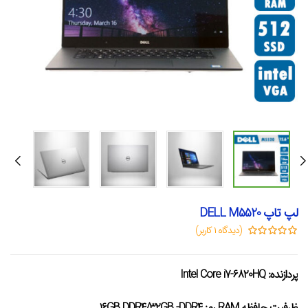
لپ تاپ DELL M5520
(دیدگاه
۱
کاربر)
پردازنده: Intel Core i7-6820HQ
ظرفیت حافظه RAM رم: 16GB DDR4/32GB -DDR4