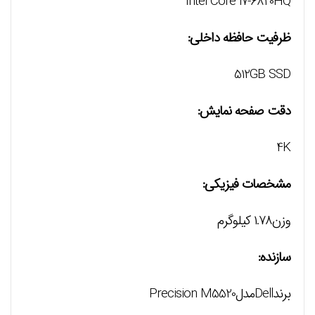
Intel Core i7-6820HQ
ظرفیت حافظه داخلی:
512GB SSD
دقت صفحه نمایش:
4K
مشخصات فیزیکی:
وزن۱.۷۸ کیلوگرم
سازنده:
برندDellمدلPrecision M5520