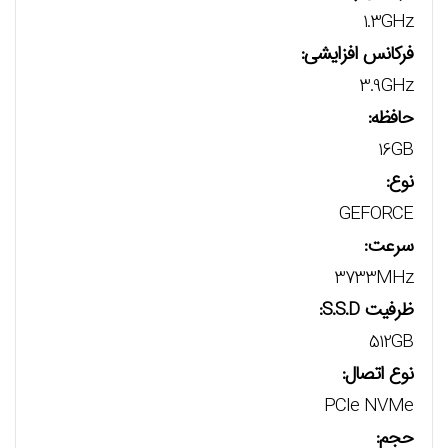
1.3GHz
فرکانس افزایشی:
3.9GHz
حافظه:
16GB
نوع:
GEFORCE
سرعت:
3733MHz
ظرفیت S.S.D:
512GB
نوع اتصال:
PCIe NVMe
حجم: