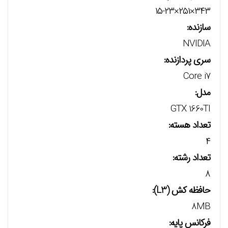
۳۴۳×۲۵۱×۱۵-۲۳
سازنده:
NVIDIA
سری پردازنده:
Core i7
مدل:
GTX 1660TI
تعداد هسته:
۴
تعداد رشته:
۸
حافظه کش (L3):
8MB
فرکانس پایه: