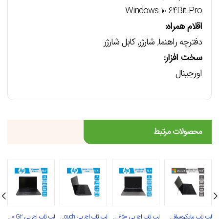
Windows 10 64Bit Pro
اقلام همراه:
دفترچه راهنما, شارژر, کابل شارژر
سخت افزار:
اورجینال
محصولات مرتبط
لپ تاپ مایکروسافت Surface Pro4
لپ تاپ اچ پی 650 G2
لپ تاپ اچ پی Zbook 15 G4 touch
لپ تاپ اچ پی Elitebook 820 G2