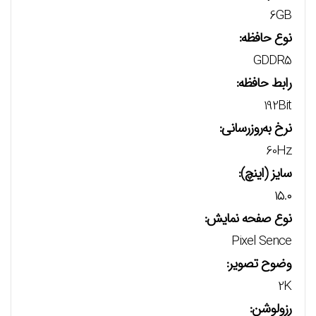
6GB
نوع حافظه:
GDDR5
رابط حافظه:
192Bit
نرخ به‌روزرسانی:
60Hz
سایز (اینچ):
۱۵.۰
نوع صفحه نمایش:
Pixel Sence
وضوح تصویر:
2K
رزولوشن: