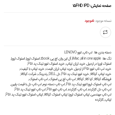
صفحه نمایش:
15FHD IPD
نسخه موجود:
ناموجود
دسته بندی ها:
لپ تاپ
,
لنوو LENOVO
تگ ها:
all in one apple
,
iMac
,
آل این وان
,
اچ پی zbook استوک اروپا
,
استوک اروپا
,
استوک اورپا در اردبیل
,
خرید ارزان لپتاپ
,
خرید استوک لنوو تینک پد P51
,
خرید لپ تاپ لنوو P51 از اردبیل
,
خرید لپتاپ ارزان قیمت
,
خرید لپتاپ با کیفیت
,
خرید لپتاپ کیاکالا
,
خرید لنوو تینک پد P51
,
دل DELL
,
رندرينگ
,
شرکت کیاکالا
,
فروشگاه کیاکالا
,
کیا کالا
,
کیاکالا
,
لپ تاپ اچ پی استوک
,
لپ تاپ استوک
,
لپ تاپ استوک اروپا لنوو تینک پد P51
,
لپ تاپ دسته دوم
,
لپ تاپ دل با قیمت پایین
,
لپ تاپ دل کارکرده
,
لپ تاپ کارکرده
,
لپ تاپ لنوو P51
,
لپ تاپ لنوو تینک پد P51
,
لپ تاپ مهندسی
,
لپتاپ استوک اروپا
,
لپتاپ استوک کیاکالا
,
لپتاپ استوک لنوو تینک پد P51
,
لپتاپ_کارکرده