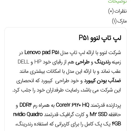
توضیحات
نظرات (۰)
مارک (۱)
لپ تاپ لنوو P51
شرکت لنوو با ارائه لپ تاپ مدل
Lenovo pad P51
در
زمینه
رندرینگ
و
طراحی
هم از رقبای خود HP و DELL
عقب نماند و با ارائه این مدل با امکانات بیشتری مانند
ضدآب بودن کیبورد
و خود طراحی کیبورد که انحصاری
این شرکت می باشد، رضایت طرفداران خود را جلب کرد.
پردازنده قدرتمند
Corei7 6920 HQ
به همراه رم
DDR4
و
حافظه
M2 SSD
و کارت گرافیک قدرتمند
nvidio Quadro
4GB
یک پک کامل را برای کاربرانی که استفاده رندرینگ،