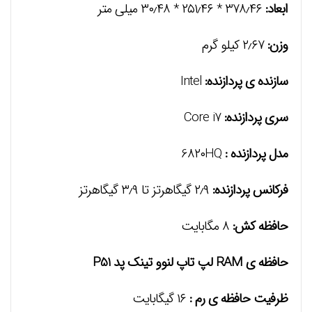
ابعاد:
۳۷۸٫۴۶ * ۲۵۱٫۴۶ * ۳۰٫۴۸ میلی متر
وزن:
۲٫۶۷ کیلو گرم
سازنده ی پردازنده:
Intel
سری پردازنده:
Core i7
مدل پردازنده :
6۸۲۰HQ
فرکانس پردازنده:
۲٫۹ گیگاهرتز تا ۳٫۹ گیگاهرتز
حافظه کش:
۸ مگابايت
حافظه ی RAM لپ تاپ لنوو تینک پد P51
ظرفیت حافظه ی رم :
۱۶ گيگابايت