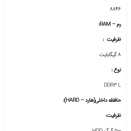
۸۸۴۶
رم – RAM:
ظرفیت :
۸ گیگابایت
نوع :
DDR3 L
حافظه داخلی(هارد – HARD):
ظرفیت:
500 گيگ HDD