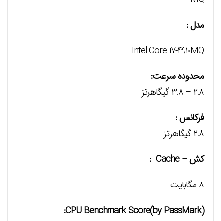
مدل :
Intel Core i7-4910MQ
محدوده سرعت:
۲.۸ – ۳.۸ گیگاهرتز
فرکانس :
۲.۸ گیگاهرتز
کش – Cache :
۸ مگابایت
CPU Benchmark Score(by PassMark):