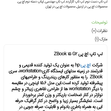
لپ تاپ دست دوم
,
لپ تاپ کارکرده
,
لپ تاپ مهندسی
,
لپتاپ دسته دوم اچ پی
,
محصولات اچ پی در اردبیل
,
محصولات اچ پی در تهران
توضیحات
نظرات (۰)
مارک (۱)
لپ تاپ اچ پی ZBook 15 G2
شرکت
اچ پی-
hp به عنوان یک تولید کننده قدیمی و
قدرتمند در زمینه مدلهای ایستگاه کاری-workstation، سری
ZBook را به منظور کارهای ریندرینگ و طراحیهای
پیشرفته تولید کرده است.
این مدل 15.6 اینچی در مقایسه
با دیگر workstation ها از طراحی ظاهری
زیباتر و چشم
نوازتر
در کنار ضخامت باریکتر و وزن کمتر برخوردار
است.
نمایشگر بسیار زیبا و واضح در کنار گرافیک حرفه
ایی به همراه باطری بادوام و قابلیت صرفه جویی در