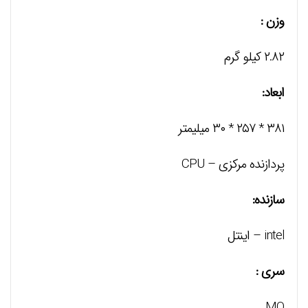
وزن :
۲.۸۲ کیلو گرم
ابعاد:
۳۸۱ * ۲۵۷ * ۳۰ میلیمتر
پردازنده مرکزی – CPU
سازنده:
intel – اینتل
سری :
MQ