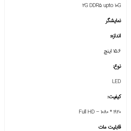
2G DDR5 upto 10G
نمایشگر
اندازه:
۱۵.۶ اینچ
نوع:
LED
کیفیت:
Full HD – 1080 * 1920
قابلیت مات