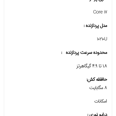
Core i7
مدل پردازنده :
10210U
محدوده سرعت پردازنده :
۱.۸ تا ۴.۹ گیگاهرتز
حافظه کش:
۸ مگابایت
امکانات
درایو نوری :