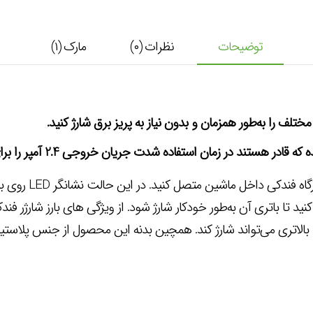
توضیحات
نظرات (۰)
مارک (۱)
براي استفاده از ا