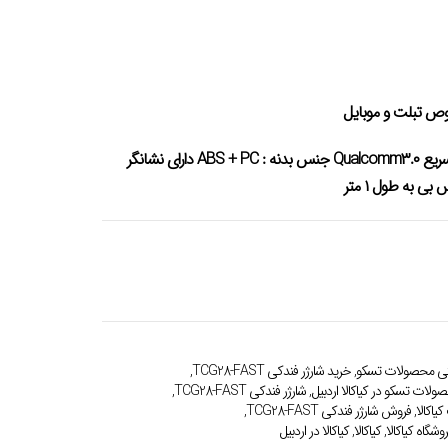
پشتیبانی از فناوری شارژ سریع Qualcomm۳.۰ جنس بدنه : ABS + PC دارای نشانگر
نتی محصولات تسکو
,
خرید شارژر فندکی TCG28-FAST
,
لات تسکو در کیاکالا اردبیل
,
شارژر فندکی TCG28-FAST
,
یاکالا
,
فروش شارژر فندکی TCG28-FAST
,
وشگاه کیاکالا
,
کیاکالا
,
کیاکالا در اردبیل