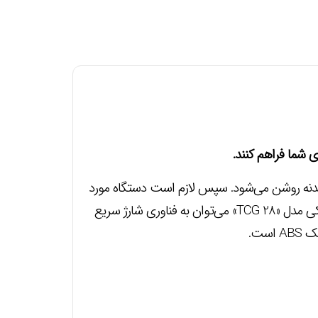
ين محصول کافي است آن را به درگاه فندکي داخل ماشين متصل کنيد. در اين حالت نشانگر LED روي بدنه روشن مي‌شود. سپس لازم است دستگاه مورد
نظر خود را از طريق يک کابل USB به شارژر متصل کنيد تا باتري آن به‌طور خودکار شارژ شود. از ويژگي هاي بارز شارژر فندکي مدل «TCG 28» مي‌توان به فناوري شارژ سريع