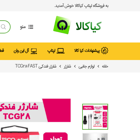
به فروشگاه لپتاپ کیاکالا خوش آمدید.
منو
پیشنهادات کیا کالا
لپتاپ
آل این وان
قطع
خانه
لوازم جانبی
شارژر
شارژر فندکی TCG28-FAST