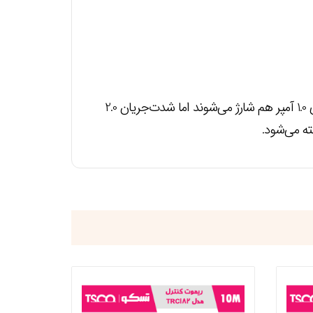
امکان شارژ کردن سریع‌تر موبایل (با شدت‌جریان 2.0 آمپر و بالاتر), باتری گوشی‌های موبایل معمولی با شدت‌جریان ورودی 1.0 آمپر هم شارژ می‌شوند اما شدت‌جریان 2.0