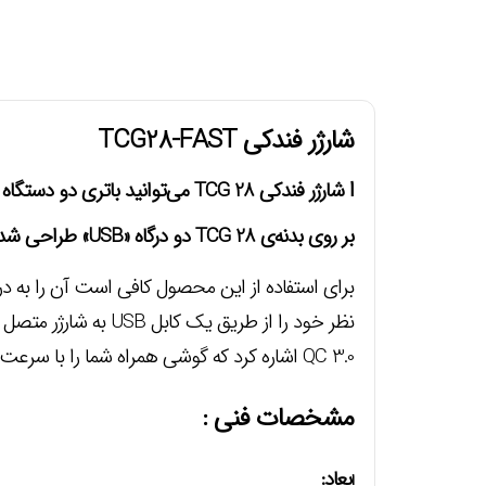
شارژر فندکی TCG28-FAST
ا
شارژر فندکي TCG 28 مي‌توانيد باتري دو دستگاه مختلف را به‌طور همزمان و بدون نياز به پريز برق شارژ کنيد.
بر روي بدنه‌ي TCG 28 دو درگاه «USB» طراحي شده که قادر هستند در زمان استفاده شدت جريان خروجي 2.4 آمپر را براي شما فراهم کنند.
QC 3.0 اشاره کرد که گوشي همراه شما را با سرعت بالاتري مي‌تواند شارژ کند. همچین بدنه این محصول از جنس پلاستیک ABS است.
مشخصات فنی :
بعاد:
ا