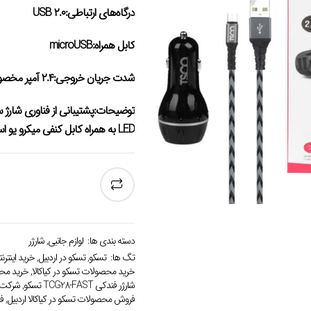
درگاه‌های ارتباطی:
USB ۲.۰
کابل همراه:
microUSB
شدت جریان خروجی:
۲.۴ آمپر مخصوص تبلت و موبایل
توضیحات:
LED به همراه کابل کنفی میکرو یو اس بی به طول ۱ متر
دسته بندی ها:
لوازم جانبی
,
شارژر
تگ ها:
تسکو
,
تسکو در اردبیل
,
خرید اینتر
خرید محصولات تسکو در کیاکالا
,
خرید محصو
شارژر فندکی TCG28-FAST تسکو
,
شرکت ک
فروش محصولات تسکو در کیاکالا اردبیل
,
فر