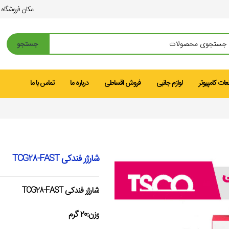
مکان فروشگاه
جستجو
ات کامپیوتر
لوازم جانبی
فروش اقساطی
درباره ما
تماس با ما
شارژر فندکی TCG28-FAST
شارژر فندکی TCG28-FAST
وزن:
۲۰ گرم