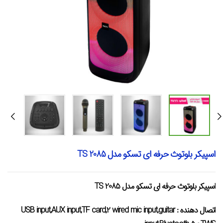
اسپیکر بلوتوث حرفه ای تسکو مدل TS 2085
اسپیکر بلوتوث حرفه ای تسکو مدل TS 2085
اتصال دهنده :
USB input,AUX input,TF card,2 wired mic input,guitar