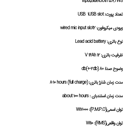
input,Bluetooth 5.0,TWS
تعداد پورت:
USB 1USB slot
ورودی میکروفون:
wired mic input slot2
نوع باتری:
Lead acid battery
ظرفیت باتری:
12 V 14Ah
وضوح صدا:
80 db(+-2db)
مدت زمان شارژ باتری:
(full charge) 8-10 hours
مدت زمان استندبای :
about 100 hours
توان اسمی(P.M.P.O):
W17000
توان واقعی(RMS):
W110