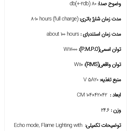
وضوح صدا:
80 db(+-2db)
مدت زمان شارژ باتری:
(full charge) 8-10 hours
مدت زمان استندبای :
about 100 hours
توان اسمی(P.M.P.O):
W17000
توان واقعی(RMS):
W110
منبع تغذیه:
V 5A20
ابعاد :
42×42×104 CM
وزن :
۲۴.۶
توضیحات تکمیلی:
Echo mode, Flame Lighting with