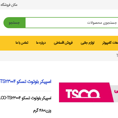
مکان فروشگاه
جستجو
ات کامپیوتر
لوازم جانبی
فروش اقساطی
درباره ما
تماس با ما
اسپیکر بلوتوث تسکو TS.CO-TS23004
اسپیکر بلوتوث تسکو TS.CO-TS23004
وزن:۴۸۰ گرم