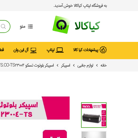
به فروشگاه لپتاپ کیاکالا خوش آمدید.
منو
پیشنهادات کیا کالا
لپتاپ
آل این وان
قطع
خانه
لوازم جانبی
اسپیکر
اسپیکر بلوتوث تسکو TS.CO-TS23004