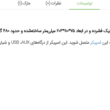
توضیحات
نظرات (۰)
مارک (۱)
 این
اسپیکر
متصل شوید. ای