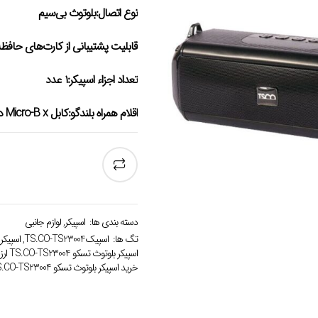
نوع اتصال:بلوتوث بی‌سیم
قابلیت پشتیبانی از کارت‌های حافظه:
تعداد اجزاء اسپیکر:۱ عدد
اقلام همراه بلندگو:کابل Micro-B x دفترچه راهنما – کابل صدا x بند آویز اسپیکر
دسته بندی ها:
اسپیکر
,
لوازم جانبی
تگ ها:
اسپیکTS.CO-TS23004
,
اسپیکر
اسپیکر بلوتوث تسکو TS.CO-TS23004 ارزان قیمت
خرید اسپیکر بلوتوث تسکو TS.CO-TS23004